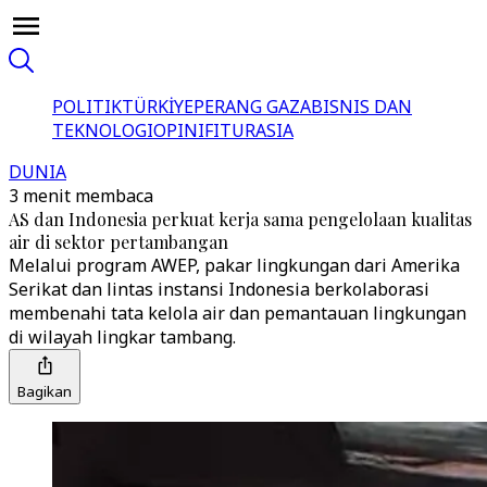
POLITIK
TÜRKİYE
PERANG GAZA
BISNIS DAN
TEKNOLOGI
OPINI
FITUR
ASIA
DUNIA
3 menit membaca
AS dan Indonesia perkuat kerja sama pengelolaan kualitas
air di sektor pertambangan
Melalui program AWEP, pakar lingkungan dari Amerika
Serikat dan lintas instansi Indonesia berkolaborasi
membenahi tata kelola air dan pemantauan lingkungan
di wilayah lingkar tambang.
Bagikan