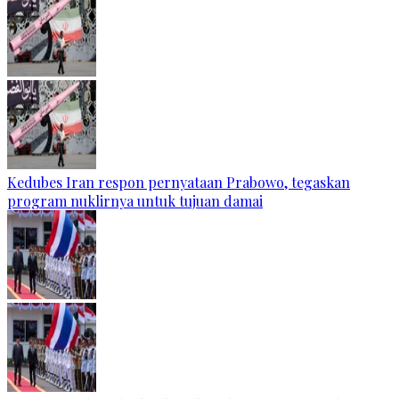
Kedubes Iran respon pernyataan Prabowo, tegaskan
program nuklirnya untuk tujuan damai