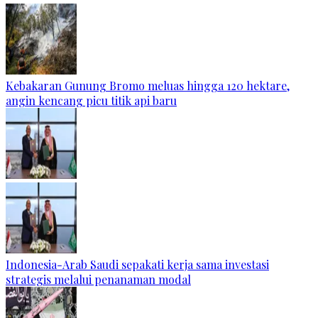
Kebakaran Gunung Bromo meluas hingga 120 hektare,
angin kencang picu titik api baru
Indonesia-Arab Saudi sepakati kerja sama investasi
strategis melalui penanaman modal