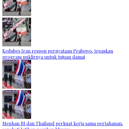
Kedubes Iran respon pernyataan Prabowo, tegaskan
program nuklirnya untuk tujuan damai
Menhan RI dan Thailand perkuat kerja sama pertahanan,