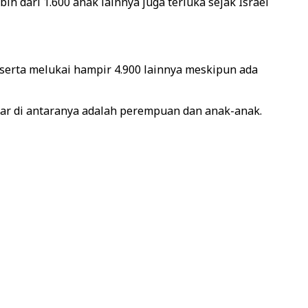
 dari 1.600 anak lainnya juga terluka sejak Israel
serta melukai hampir 4.900 lainnya meskipun ada
esar di antaranya adalah perempuan dan anak-anak.