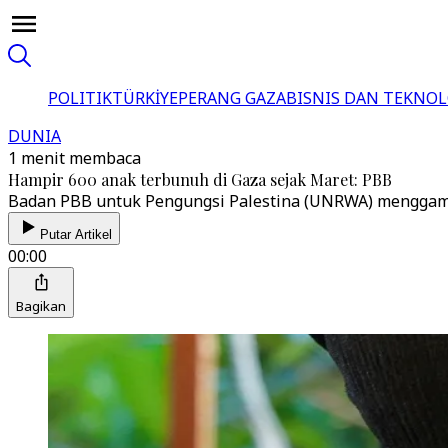
POLITIK
TÜRKİYE
PERANG GAZA
BISNIS DAN TEKNOL
DUNIA
1 menit membaca
Hampir 600 anak terbunuh di Gaza sejak Maret: PBB
Badan PBB untuk Pengungsi Palestina (UNRWA) menggamba
Putar Artikel
00:00
Bagikan