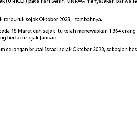
ak (UNICEF) pada hari Senin, UNRWA menyatakan bahwa lebih
tik terburuk sejak Oktober 2023," tambahnya.
ada 18 Maret dan sejak itu telah menewaskan 1.864 orang 
g berlaku sejak Januari.
lam serangan brutal Israel sejak Oktober 2023, sebagian b