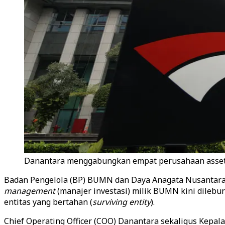
Danantara menggabungkan empat perusahaan asset 
Badan Pengelola (BP) BUMN dan Daya Anagata Nusantara 
management
(manajer investasi) milik BUMN kini dilebu
entitas yang bertahan (
surviving entity
).
Chief Operating Officer (COO) Danantara sekaligus Kep