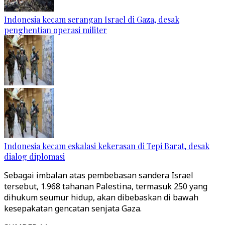
Indonesia kecam serangan Israel di Gaza, desak
penghentian operasi militer
Indonesia kecam eskalasi kekerasan di Tepi Barat, desak
dialog diplomasi
Sebagai imbalan atas pembebasan sandera Israel
tersebut, 1.968 tahanan Palestina, termasuk 250 yang
dihukum seumur hidup, akan dibebaskan di bawah
kesepakatan gencatan senjata Gaza.