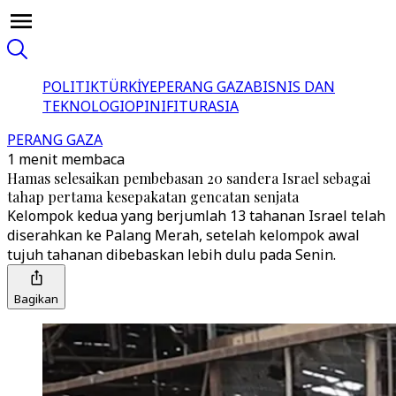
POLITIK
TÜRKİYE
PERANG GAZA
BISNIS DAN
TEKNOLOGI
OPINI
FITUR
ASIA
PERANG GAZA
1 menit membaca
Hamas selesaikan pembebasan 20 sandera Israel sebagai
tahap pertama kesepakatan gencatan senjata
Kelompok kedua yang berjumlah 13 tahanan Israel telah
diserahkan ke Palang Merah, setelah kelompok awal
tujuh tahanan dibebaskan lebih dulu pada Senin.
Bagikan