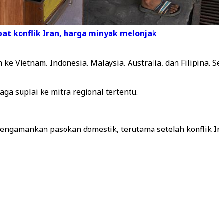
bat konflik Iran, harga minyak melonjak
m ke Vietnam, Indonesia, Malaysia, Australia, dan Filipina.
ga suplai ke mitra regional tertentu.
g mengamankan pasokan domestik, terutama setelah konfli