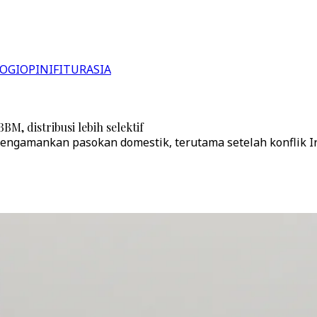
OGI
OPINI
FITUR
ASIA
M, distribusi lebih selektif
g mengamankan pasokan domestik, terutama setelah konfli