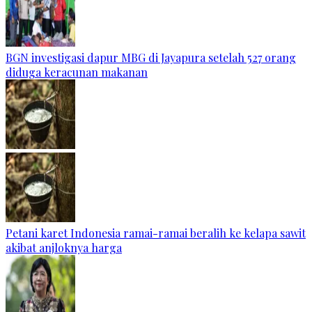
BGN investigasi dapur MBG di Jayapura setelah 527 orang
diduga keracunan makanan
Petani karet Indonesia ramai-ramai beralih ke kelapa sawit
akibat anjloknya harga