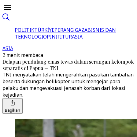
POLITIK
TÜRKİYE
PERANG GAZA
BISNIS DAN
TEKNOLOGI
OPINI
FITUR
ASIA
ASIA
2 menit membaca
Delapan pendulang emas tewas dalam serangan kelompok
separatis di Papua — TNI
TNI menyatakan telah mengerahkan pasukan tambahan
beserta dukungan helikopter untuk mengejar para
pelaku dan mengevakuasi jenazah korban dari lokasi
kejadian.
Bagikan