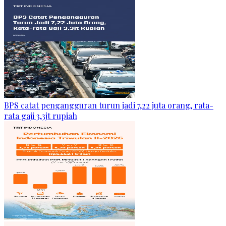
BPS catat pengangguran turun jadi 7,22 juta orang, rata-
rata gaji 3,3jt rupiah