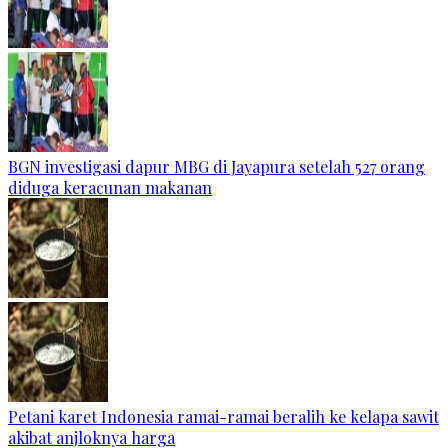
BGN investigasi dapur MBG di Jayapura setelah 527 orang
diduga keracunan makanan
Petani karet Indonesia ramai-ramai beralih ke kelapa sawit
akibat anjloknya harga