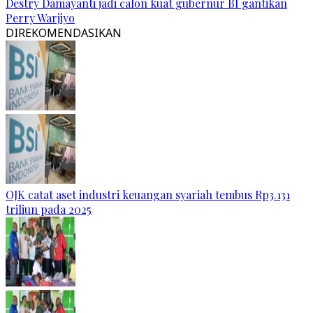
Destry Damayanti jadi calon kuat gubernur BI gantikan
Perry Warjiyo
DIREKOMENDASIKAN
OJK catat aset industri keuangan syariah tembus Rp3.131
triliun pada 2025