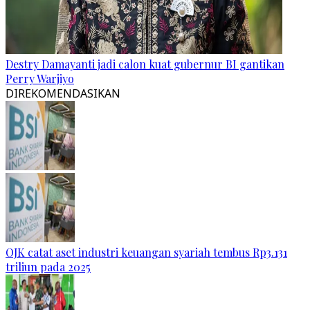
Destry Damayanti jadi calon kuat gubernur BI gantikan
Perry Warjiyo
DIREKOMENDASIKAN
OJK catat aset industri keuangan syariah tembus Rp3.131
triliun pada 2025