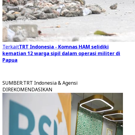
Terkait
TRT Indonesia - Komnas HAM selidiki
kematian 12 warga sipil dalam operasi militer di
Papua
SUMBER
:
TRT Indonesia & Agensi
DIREKOMENDASIKAN