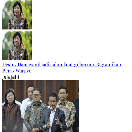
Destry Damayanti jadi calon kuat gubernur BI gantikan
Perry Warjiyo
Jelajahi