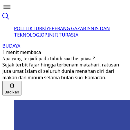
POLITIK
TÜRKİYE
PERANG GAZA
BISNIS DAN
TEKNOLOGI
OPINI
FITUR
ASIA
BUDAYA
1 menit membaca
Apa yang terjadi pada tubuh saat berpuasa?
Sejak terbit fajar hingga terbenam matahari, ratusan
juta umat Islam di seluruh dunia menahan diri dari
makan dan minum selama bulan suci Ramadan.
Bagikan