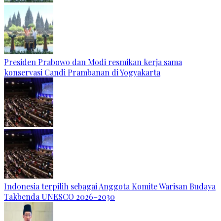
Presiden Prabowo dan Modi resmikan kerja sama
konservasi Candi Prambanan di Yogyakarta
Indonesia terpilih sebagai Anggota Komite Warisan Budaya
Takbenda UNESCO 2026–2030