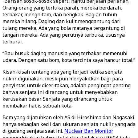
“Barisan sosok-sosok seperti hantu berjalan perlahan.
Orang-orang yang terluka parah, mereka berdarah,
terbakar, menghitam, dan bengkak. Bagian tubuh
mereka hilang. Daging dan kulit menggantung dari
tulang mereka. Ada yang bola matanya tergantung di
tangan mereka. Ada yang perutnya terbuka, ususnya
terburai.
“Bau busuk daging manusia yang terbakar memenuhi
udara. Dengan satu bom, kota tercinta saya hancur total.”
Kisah-kisah tentang apa yang terjadi ketika senjata
nuklir digunakan, meskipun menyakitkan bagi para
penyintas untuk diceritakan, adalah pengingat penting
bahwa senjata ini dirancang untuk menyebabkan
kerusakan besar. Senjata yang dirancang untuk
membakar habis sebuah kota.
Bom yang dijatuhkan oleh AS di Hiroshima dan Nagasaki
hanya sebagian kecil dari ukuran senjata nuklir yang ada
di gudang senjata saat ini.
Nuclear Ban Monitor
memperkirakan bahwa total daya ledak dari 9.604 hulu