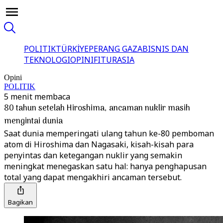
POLITIK
TÜRKİYE
PERANG GAZA
BISNIS DAN
TEKNOLOGI
OPINI
FITUR
ASIA
Opini
POLITIK
5 menit membaca
80 tahun setelah Hiroshima, ancaman nuklir masih
mengintai dunia
Saat dunia memperingati ulang tahun ke-80 pemboman
atom di Hiroshima dan Nagasaki, kisah-kisah para
penyintas dan ketegangan nuklir yang semakin
meningkat menegaskan satu hal: hanya penghapusan
total yang dapat mengakhiri ancaman tersebut.
Bagikan