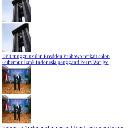
DPR tunggu usulan Presiden Prabowo terkait calon
Gubernur Bank Indonesia pengganti Perry Warjiyo
Indonesia–Turkmenistan perkuat kemitraan dalam forum