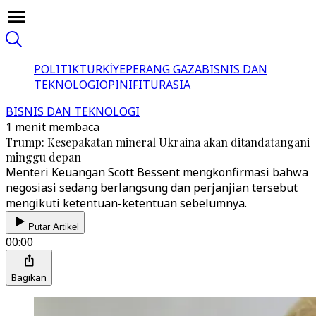
POLITIK
TÜRKİYE
PERANG GAZA
BISNIS DAN
TEKNOLOGI
OPINI
FITUR
ASIA
BISNIS DAN TEKNOLOGI
1 menit membaca
Trump: Kesepakatan mineral Ukraina akan ditandatangani
minggu depan
Menteri Keuangan Scott Bessent mengkonfirmasi bahwa
negosiasi sedang berlangsung dan perjanjian tersebut
mengikuti ketentuan-ketentuan sebelumnya.
Putar Artikel
00:00
Bagikan