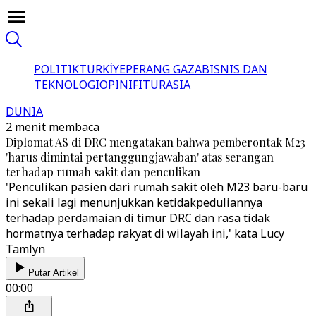
POLITIK
TÜRKİYE
PERANG GAZA
BISNIS DAN
TEKNOLOGI
OPINI
FITUR
ASIA
DUNIA
2 menit membaca
Diplomat AS di DRC mengatakan bahwa pemberontak M23
'harus dimintai pertanggungjawaban' atas serangan
terhadap rumah sakit dan penculikan
'Penculikan pasien dari rumah sakit oleh M23 baru-baru
ini sekali lagi menunjukkan ketidakpeduliannya
terhadap perdamaian di timur DRC dan rasa tidak
hormatnya terhadap rakyat di wilayah ini,' kata Lucy
Tamlyn
Putar Artikel
00:00