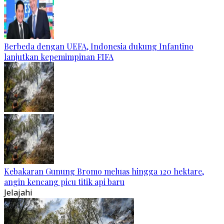
Berbeda dengan UEFA, Indonesia dukung Infantino
lanjutkan kepemimpinan FIFA
Kebakaran Gunung Bromo meluas hingga 120 hektare,
angin kencang picu titik api baru
Jelajahi