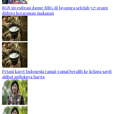
BGN investigasi dapur MBG di Jayapura setelah 527 orang
diduga keracunan makanan
Petani karet Indonesia ramai-ramai beralih ke kelapa sawit
akibat anjloknya harga