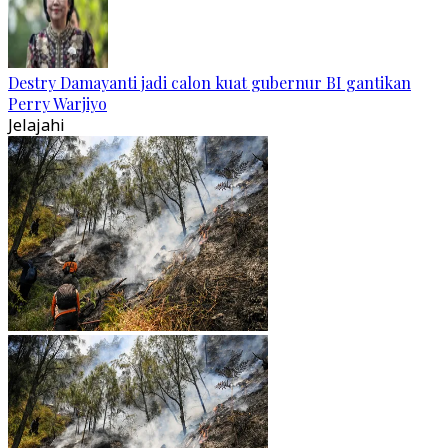
Destry Damayanti jadi calon kuat gubernur BI gantikan
Perry Warjiyo
Jelajahi