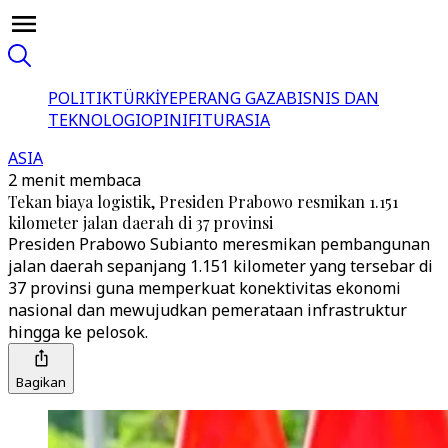
POLITIK
TÜRKİYE
PERANG GAZA
BISNIS DAN
TEKNOLOGI
OPINI
FITUR
ASIA
ASIA
2 menit membaca
Tekan biaya logistik, Presiden Prabowo resmikan 1.151
kilometer jalan daerah di 37 provinsi
Presiden Prabowo Subianto meresmikan pembangunan
jalan daerah sepanjang 1.151 kilometer yang tersebar di
37 provinsi guna memperkuat konektivitas ekonomi
nasional dan mewujudkan pemerataan infrastruktur
hingga ke pelosok.
Bagikan