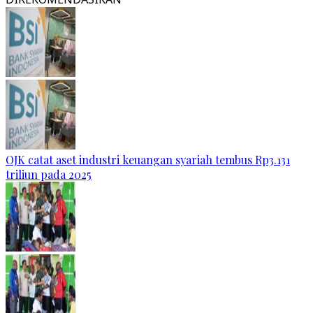
OJK catat aset industri keuangan syariah tembus Rp3.131
triliun pada 2025