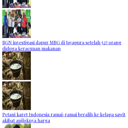
BGN investigasi dapur MBG di Jayapura setelah 527 orang
diduga keracunan makanan
Petani karet Indonesia ramai-ramai beralih ke kelapa sawit
akibat anjloknya harga