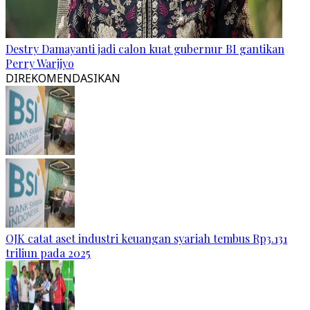
Destry Damayanti jadi calon kuat gubernur BI gantikan
Perry Warjiyo
DIREKOMENDASIKAN
OJK catat aset industri keuangan syariah tembus Rp3.131
triliun pada 2025