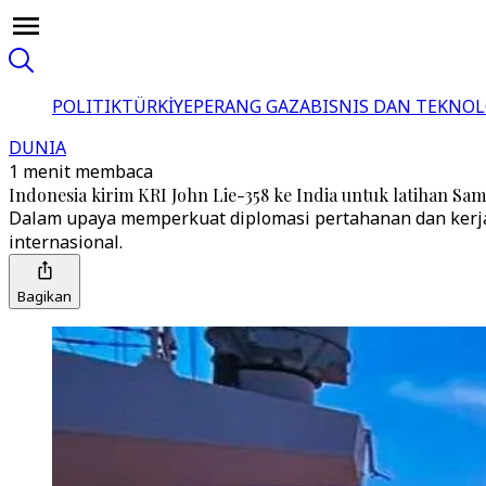
POLITIK
TÜRKİYE
PERANG GAZA
BISNIS DAN TEKNOL
DUNIA
1 menit membaca
Indonesia kirim KRI John Lie-358 ke India untuk latihan Sa
Dalam upaya memperkuat diplomasi pertahanan dan kerja 
internasional.
Bagikan