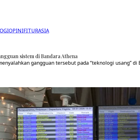
OGI
OPINI
FITUR
ASIA
angguan sistem di Bandara Athena
menyalahkan gangguan tersebut pada “teknologi usang” di 