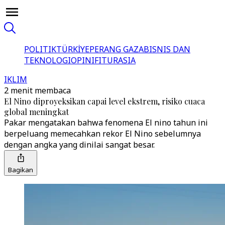
POLITIK
TÜRKİYE
PERANG GAZA
BISNIS DAN
TEKNOLOGI
OPINI
FITUR
ASIA
IKLIM
2 menit membaca
El Nino diproyeksikan capai level ekstrem, risiko cuaca
global meningkat
Pakar mengatakan bahwa fenomena El nino tahun ini
berpeluang memecahkan rekor El Nino sebelumnya
dengan angka yang dinilai sangat besar.
Bagikan