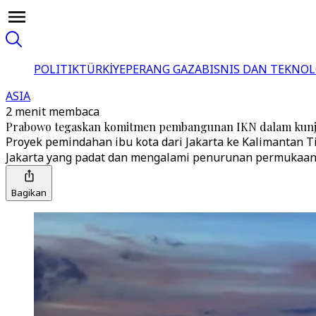
POLITIK
TÜRKİYE
PERANG GAZA
BISNIS DAN TEKNOL
ASIA
2 menit membaca
Prabowo tegaskan komitmen pembangunan IKN dalam kunj
Proyek pemindahan ibu kota dari Jakarta ke Kalimantan 
Jakarta yang padat dan mengalami penurunan permukaan
Bagikan