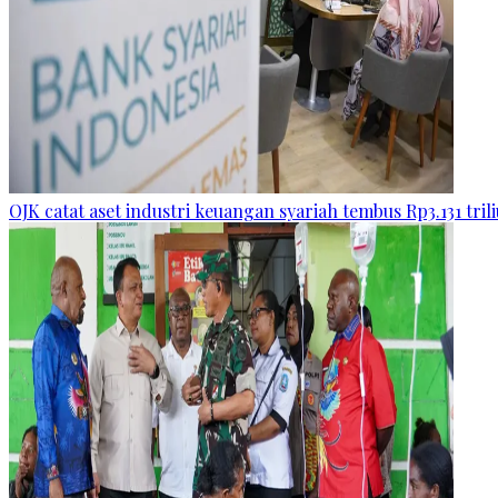
OJK catat aset industri keuangan syariah tembus Rp3.131 tril