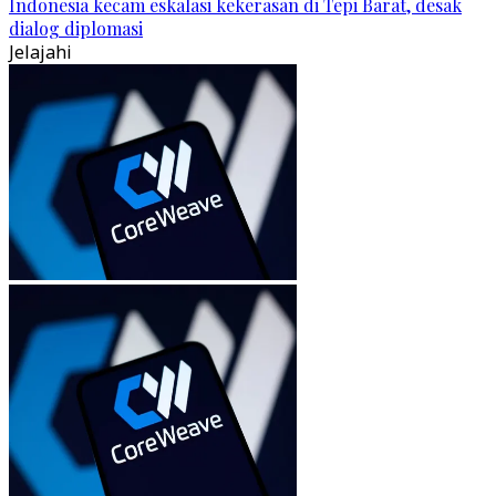
Indonesia kecam eskalasi kekerasan di Tepi Barat, desak
dialog diplomasi
Jelajahi