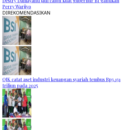
Destry Damayanti jadi calon kuat gubernur BI gantikan
Perry Warjiyo
DIREKOMENDASIKAN
OJK catat aset industri keuangan syariah tembus Rp3.131
triliun pada 2025