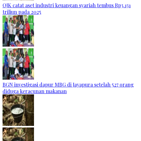
OJK catat aset industri keuangan syariah tembus Rp3.131
triliun pada 2025
BGN investigasi dapur MBG di Jayapura setelah 527 orang
diduga keracunan makanan