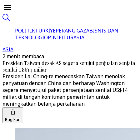
POLITIK
TÜRKİYE
PERANG GAZA
BISNIS DAN
TEKNOLOGI
OPINI
FITUR
ASIA
ASIA
2 menit membaca
Presiden Taiwan desak AS segera setujui penjualan senjata
senilai US$14 miliar
Presiden Lai Ching-te menegaskan Taiwan menolak
penyatuan dengan China dan berharap Washington
segera menyetujui paket persenjataan senilai US$14
miliar, di tengah komitmen pemerintah untuk
meningkatkan belanja pertahanan.
Bagikan