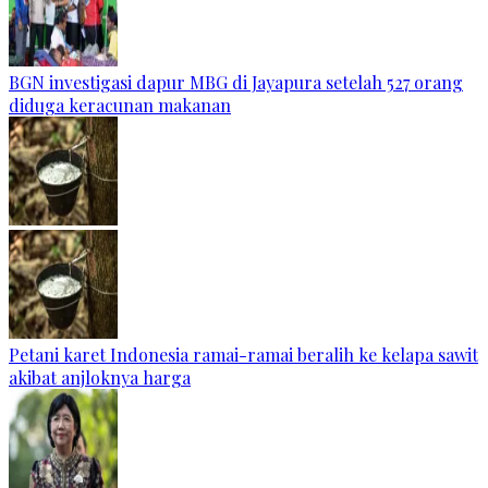
BGN investigasi dapur MBG di Jayapura setelah 527 orang
diduga keracunan makanan
Petani karet Indonesia ramai-ramai beralih ke kelapa sawit
akibat anjloknya harga