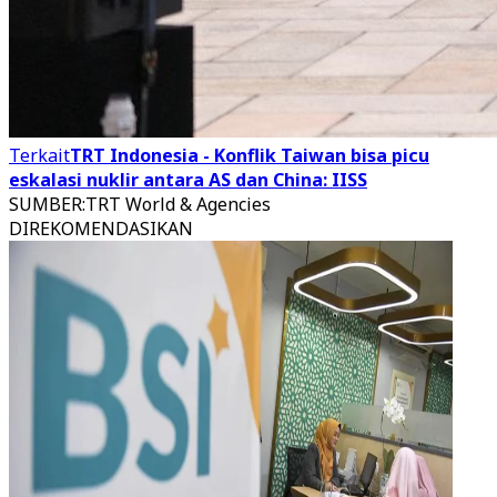
Terkait
TRT Indonesia - Konflik Taiwan bisa picu
eskalasi nuklir antara AS dan China: IISS
SUMBER
:
TRT World & Agencies
DIREKOMENDASIKAN