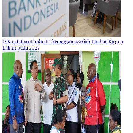
OJK catat aset industri keuangan syariah tembus Rp3.131
triliun pada 2025