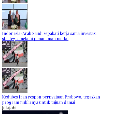
Indonesia-Arab Saudi sepakati kerja sama investasi
strategis melalui penanaman modal
Kedubes Iran respon pernyataan Prabowo, tegaskan
program nuklirnya untuk tujuan damai
Jelajahi