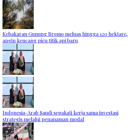
Kebakaran Gunung Bromo meluas hingga 120 hektare,
angin kencang picu titik api baru
Indonesia-Arab Saudi sepakati kerja sama investasi
strategis melalui penanaman modal