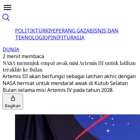
POLITIK
TÜRKİYE
PERANG GAZA
BISNIS DAN
TEKNOLOGI
OPINI
FITUR
ASIA
DUNIA
2 menit membaca
NASA menunjuk empat awak misi Artemis III untuk latihan
terakhir ke Bulan
Artemis III akan berfungsi sebagai latihan akhir, dengan
NASA berniat untuk mendarat awak di Kutub Selatan
Bulan selama misi Artemis IV pada tahun 2028.
Bagikan