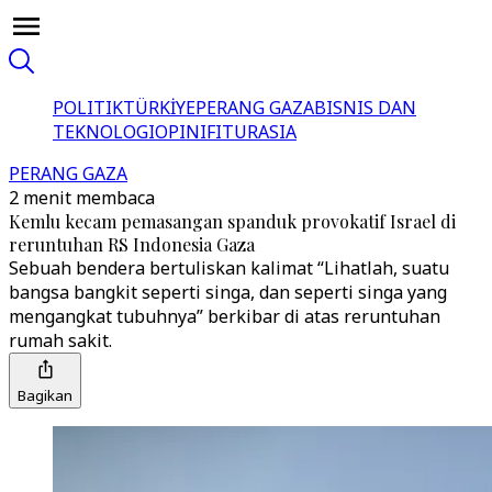
POLITIK
TÜRKİYE
PERANG GAZA
BISNIS DAN
TEKNOLOGI
OPINI
FITUR
ASIA
PERANG GAZA
2 menit membaca
Kemlu kecam pemasangan spanduk provokatif Israel di
reruntuhan RS Indonesia Gaza
Sebuah bendera bertuliskan kalimat “Lihatlah, suatu
bangsa bangkit seperti singa, dan seperti singa yang
mengangkat tubuhnya” berkibar di atas reruntuhan
rumah sakit.
Bagikan