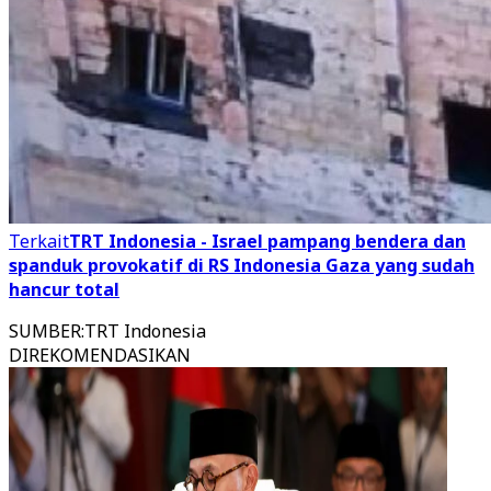
Terkait
TRT Indonesia - Israel pampang bendera dan
spanduk provokatif di RS Indonesia Gaza yang sudah
hancur total
SUMBER
:
TRT Indonesia
DIREKOMENDASIKAN