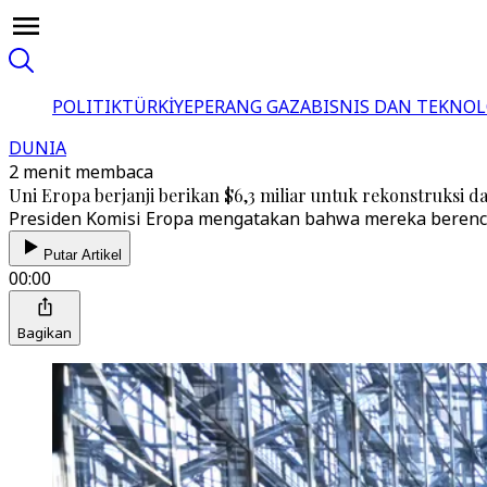
POLITIK
TÜRKİYE
PERANG GAZA
BISNIS DAN TEKNOL
DUNIA
2 menit membaca
Uni Eropa berjanji berikan $6,3 miliar untuk rekonstruksi 
Presiden Komisi Eropa mengatakan bahwa mereka berenca
Putar Artikel
00:00
Bagikan