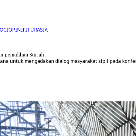
OGI
OPINI
FITUR
ASIA
dan pemulihan Suriah
na untuk mengadakan dialog masyarakat sipil pada konfer