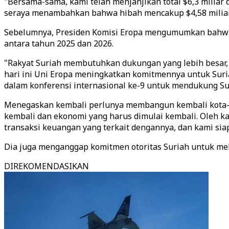
"Bersama-sama, kami telah menjanjikan total $6,3 miliar 
seraya menambahkan bahwa hibah mencakup $4,58 miliar 
Sebelumnya, Presiden Komisi Eropa mengumumkan bahwa 
antara tahun 2025 dan 2026.
"Rakyat Suriah membutuhkan dukungan yang lebih besar, 
hari ini Uni Eropa meningkatkan komitmennya untuk Suria
dalam konferensi internasional ke-9 untuk mendukung Sur
Menegaskan kembali perlunya membangun kembali kota-k
kembali dan ekonomi yang harus dimulai kembali. Oleh ka
transaksi keuangan yang terkait dengannya, dan kami sia
Dia juga menganggap komitmen otoritas Suriah untuk meli
DIREKOMENDASIKAN