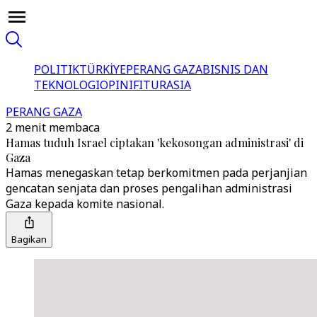
POLITIK
TÜRKİYE
PERANG GAZA
BISNIS DAN
TEKNOLOGI
OPINI
FITUR
ASIA
PERANG GAZA
2 menit membaca
Hamas tuduh Israel ciptakan 'kekosongan administrasi' di
Gaza
Hamas menegaskan tetap berkomitmen pada perjanjian
gencatan senjata dan proses pengalihan administrasi
Gaza kepada komite nasional.
Bagikan