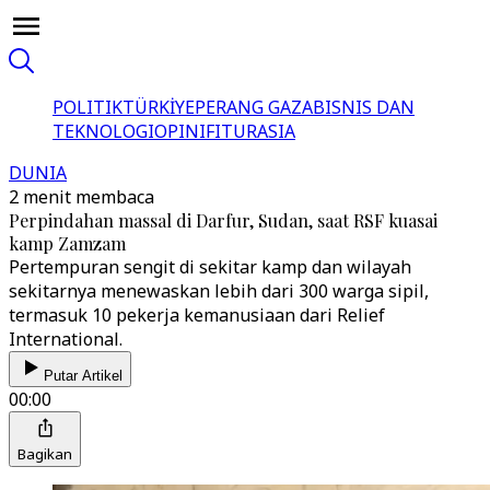
POLITIK
TÜRKİYE
PERANG GAZA
BISNIS DAN
TEKNOLOGI
OPINI
FITUR
ASIA
DUNIA
2 menit membaca
Perpindahan massal di Darfur, Sudan, saat RSF kuasai
kamp Zamzam
Pertempuran sengit di sekitar kamp dan wilayah
sekitarnya menewaskan lebih dari 300 warga sipil,
termasuk 10 pekerja kemanusiaan dari Relief
International.
Putar Artikel
00:00
Bagikan