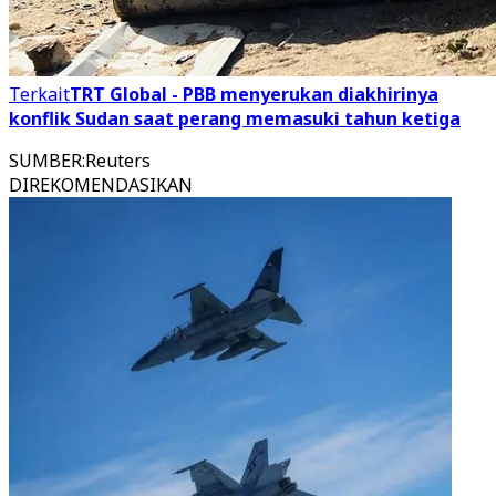
Terkait
TRT Global - PBB menyerukan diakhirinya
konflik Sudan saat perang memasuki tahun ketiga
SUMBER
:
Reuters
DIREKOMENDASIKAN