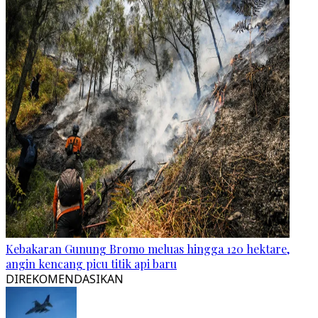
Kebakaran Gunung Bromo meluas hingga 120 hektare,
angin kencang picu titik api baru
DIREKOMENDASIKAN