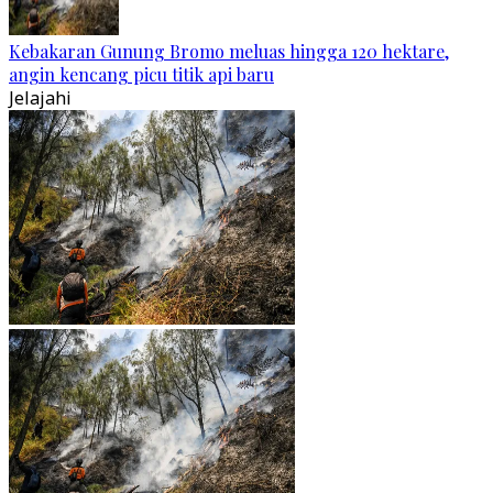
Kebakaran Gunung Bromo meluas hingga 120 hektare,
angin kencang picu titik api baru
Jelajahi