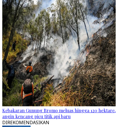
Kebakaran Gunung Bromo meluas hingga 120 hektare,
angin kencang picu titik api baru
DIREKOMENDASIKAN