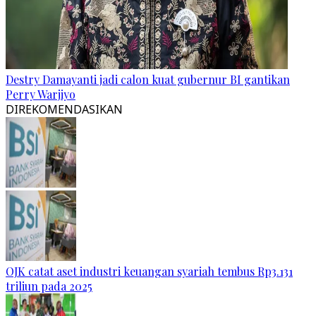
Destry Damayanti jadi calon kuat gubernur BI gantikan
Perry Warjiyo
DIREKOMENDASIKAN
OJK catat aset industri keuangan syariah tembus Rp3.131
triliun pada 2025