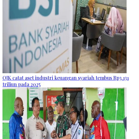
OJK catat aset industri keuangan syariah tembus Rp3.131
triliun pada 2025