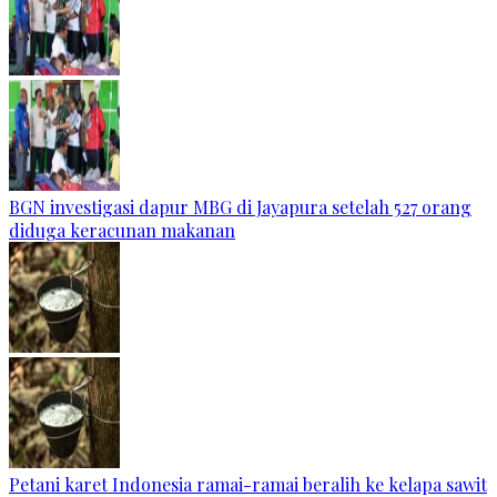
BGN investigasi dapur MBG di Jayapura setelah 527 orang
diduga keracunan makanan
Petani karet Indonesia ramai-ramai beralih ke kelapa sawit