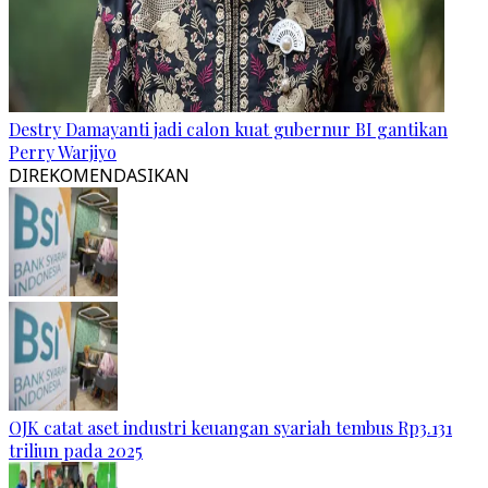
Destry Damayanti jadi calon kuat gubernur BI gantikan
Perry Warjiyo
DIREKOMENDASIKAN
OJK catat aset industri keuangan syariah tembus Rp3.131
triliun pada 2025