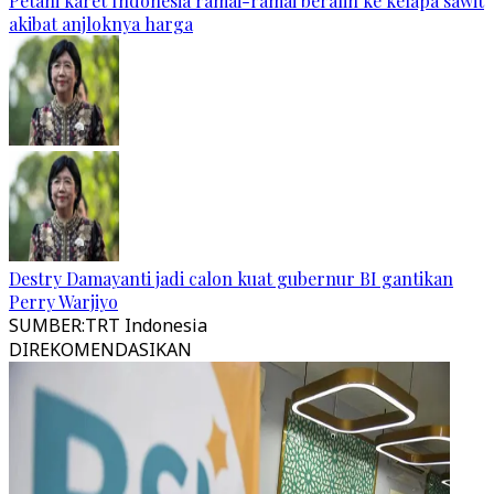
Petani karet Indonesia ramai-ramai beralih ke kelapa sawit
akibat anjloknya harga
Destry Damayanti jadi calon kuat gubernur BI gantikan
Perry Warjiyo
SUMBER
:
TRT Indonesia
DIREKOMENDASIKAN