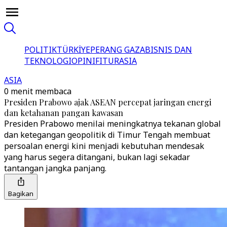
POLITIK
TÜRKİYE
PERANG GAZA
BISNIS DAN
TEKNOLOGI
OPINI
FITUR
ASIA
ASIA
0 menit membaca
Presiden Prabowo ajak ASEAN percepat jaringan energi
dan ketahanan pangan kawasan
Presiden Prabowo menilai meningkatnya tekanan global
dan ketegangan geopolitik di Timur Tengah membuat
persoalan energi kini menjadi kebutuhan mendesak
yang harus segera ditangani, bukan lagi sekadar
tantangan jangka panjang.
Bagikan