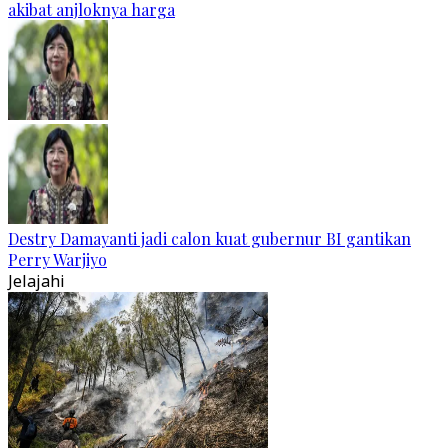
akibat anjloknya harga
Destry Damayanti jadi calon kuat gubernur BI gantikan
Perry Warjiyo
Jelajahi