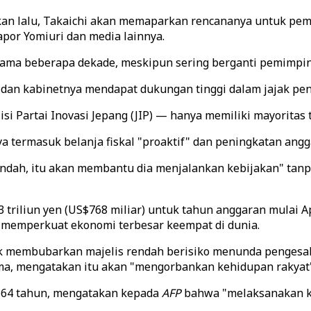
ekan lalu, Takaichi akan memaparkan rencananya untuk pe
lapor Yomiuri dan media lainnya.
ama beberapa dekade, meskipun sering berganti pemimpin
 dan kabinetnya mendapat dukungan tinggi dalam jajak pe
Partai Inovasi Jepang (JIP) — hanya memiliki mayoritas ti
 termasuk belanja fiskal "proaktif" dan peningkatan ang
rendah, itu akan membantu dia menjalankan kebijakan" tan
 triliun yen (US$768 miliar) untuk tahun anggaran mulai A
 memperkuat ekonomi terbesar keempat di dunia.
k membubarkan majelis rendah berisiko menunda pengesaha
ama, mengatakan itu akan "mengorbankan kehidupan rakyat"
a 64 tahun, mengatakan kepada
AFP
bahwa "melaksanakan ke