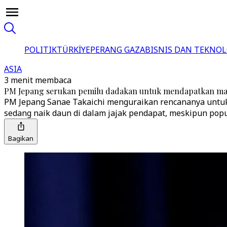
POLITIK
TÜRKİYE
PERANG GAZA
BISNIS DAN TEKNOL
ASIA
3 menit membaca
PM Jepang serukan pemilu dadakan untuk mendapatkan man
PM Jepang Sanae Takaichi menguraikan rencananya untuk 
sedang naik daun di dalam jajak pendapat, meskipun popu
Bagikan