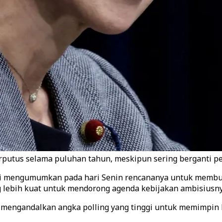
rputus selama puluhan tahun, meskipun sering berganti pe
smi mengumumkan pada hari Senin rencananya untuk memb
lebih kuat untuk mendorong agenda kebijakan ambisiusny
i mengandalkan angka polling yang tinggi untuk memimpin 