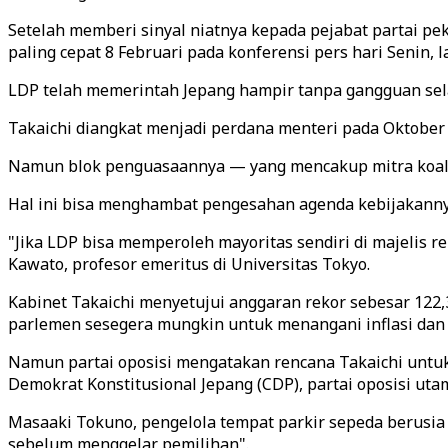
Setelah memberi sinyal niatnya kepada pejabat partai p
paling cepat 8 Februari pada konferensi pers hari Senin, 
LDP telah memerintah Jepang hampir tanpa gangguan sel
Takaichi diangkat menjadi perdana menteri pada Oktober
Namun blok penguasaannya — yang mencakup mitra koalisi 
Hal ini bisa menghambat pengesahan agenda kebijakannya
"Jika LDP bisa memperoleh mayoritas sendiri di majelis 
Kawato, profesor emeritus di Universitas Tokyo.
Kabinet Takaichi menyetujui anggaran rekor sebesar 122,3
parlemen sesegera mungkin untuk menangani inflasi dan
Namun partai oposisi mengatakan rencana Takaichi untu
Demokrat Konstitusional Jepang (CDP), partai oposisi ut
Masaaki Tokuno, pengelola tempat parkir sepeda berusi
sebelum menggelar pemilihan".