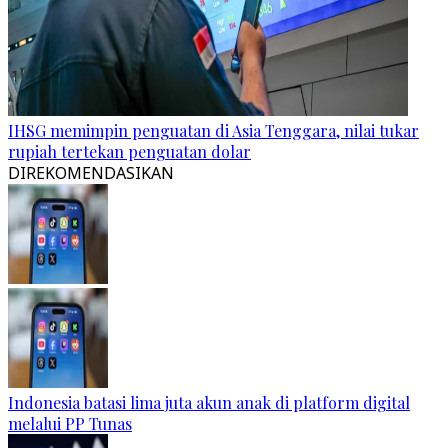
IHSG memimpin penguatan di Asia Tenggara, nilai tukar
rupiah tertekan penguatan dolar
DIREKOMENDASIKAN
Indonesia batasi lima juta akun anak di platform digital
melalui PP Tunas