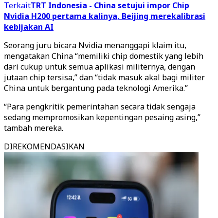
Terkait
TRT Indonesia - China setujui impor Chip
Nvidia H200 pertama kalinya, Beijing merekalibrasi
kebijakan AI
Seorang juru bicara Nvidia menanggapi klaim itu,
mengatakan China “memiliki chip domestik yang lebih
dari cukup untuk semua aplikasi militernya, dengan
jutaan chip tersisa,” dan “tidak masuk akal bagi militer
China untuk bergantung pada teknologi Amerika.”
“Para pengkritik pemerintahan secara tidak sengaja
sedang mempromosikan kepentingan pesaing asing,”
tambah mereka.
DIREKOMENDASIKAN