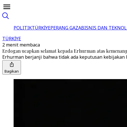
POLITIK
TÜRKİYE
PERANG GAZA
BISNIS DAN TEKNOL
TÜRKİYE
2 menit membaca
Erdogan ucapkan selamat kepada Erhurman atas kemenang
Erhurman berjanji bahwa tidak ada keputusan kebijakan 
Bagikan