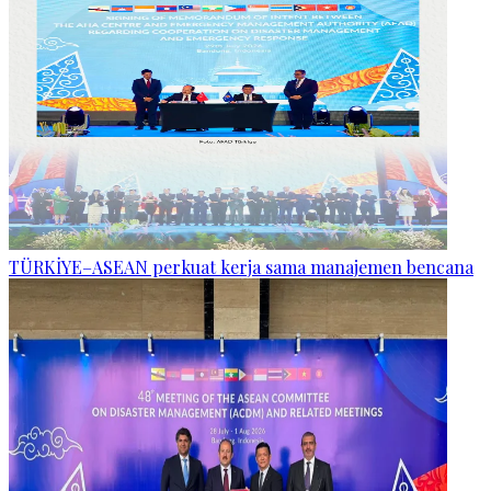
TÜRKİYE–ASEAN perkuat kerja sama manajemen bencana