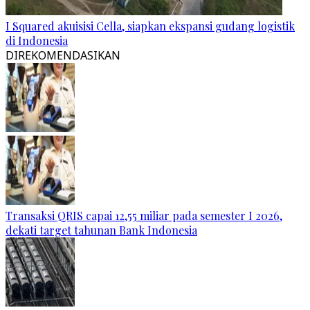
I Squared akuisisi Cella, siapkan ekspansi gudang logistik
di Indonesia
DIREKOMENDASIKAN
Transaksi QRIS capai 12,55 miliar pada semester I 2026,
dekati target tahunan Bank Indonesia