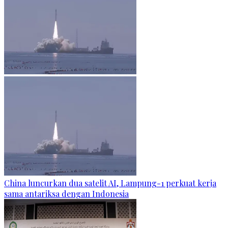
China luncurkan dua satelit AI, Lampung-1 perkuat kerja
sama antariksa dengan Indonesia