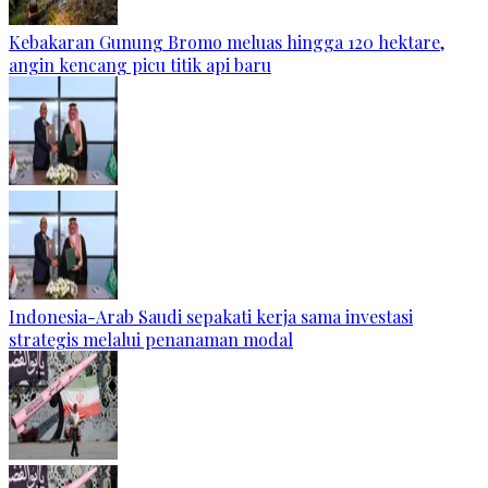
Kebakaran Gunung Bromo meluas hingga 120 hektare,
angin kencang picu titik api baru
Indonesia-Arab Saudi sepakati kerja sama investasi
strategis melalui penanaman modal