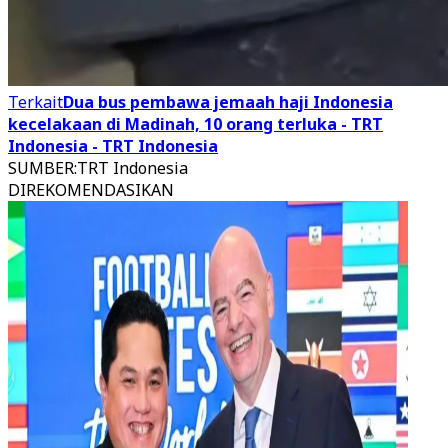
Terkait
Dua bus pembawa jemaah haji Indonesia
kecelakaan di Madinah, 10 orang terluka - TRT
Indonesia - TRT Indonesia
SUMBER
:
TRT Indonesia
DIREKOMENDASIKAN