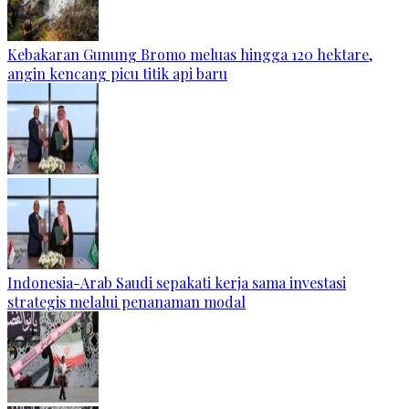
Kebakaran Gunung Bromo meluas hingga 120 hektare,
angin kencang picu titik api baru
Indonesia-Arab Saudi sepakati kerja sama investasi
strategis melalui penanaman modal