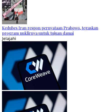
Kedubes Iran respon pernyataan Prabowo, tegaskan
program nuklirnya untuk tujuan damai
Jelajahi