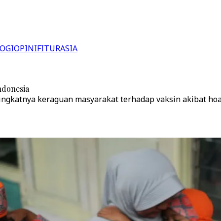
OGI
OPINI
FITUR
ASIA
ndonesia
ngkatnya keraguan masyarakat terhadap vaksin akibat hoak