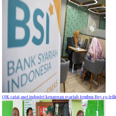
OJK catat aset industri keuangan syariah tembus Rp3.131 tril