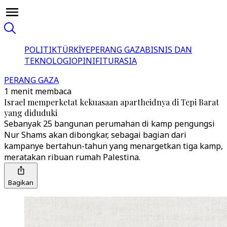
POLITIK
TÜRKİYE
PERANG GAZA
BISNIS DAN
TEKNOLOGI
OPINI
FITUR
ASIA
PERANG GAZA
1 menit membaca
Israel memperketat kekuasaan apartheidnya di Tepi Barat
yang diduduki
Sebanyak 25 bangunan perumahan di kamp pengungsi
Nur Shams akan dibongkar, sebagai bagian dari
kampanye bertahun-tahun yang menargetkan tiga kamp,
meratakan ribuan rumah Palestina.
Bagikan