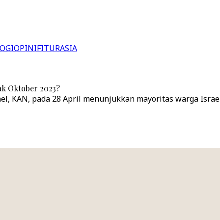
OGI
OPINI
FITUR
ASIA
ak Oktober 2023?
rael, KAN, pada 28 April menunjukkan mayoritas warga Isr