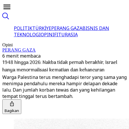
POLITIK
TÜRKİYE
PERANG GAZA
BISNIS DAN
TEKNOLOGI
OPINI
FITUR
ASIA
Opini
PERANG GAZA
6 menit membaca
1948 hingga 2026: Nakba tidak pernah berakhir, Israel
hanya menormalisasi kematian dan kehancuran
Warga Palestina terus menghadapi teror yang sama yang
menimpa pendahulu mereka hampir delapan dekade
lalu. Dan jumlah korban tewas dan yang kehilangan
tempat tinggal terus bertambah.
Bagikan