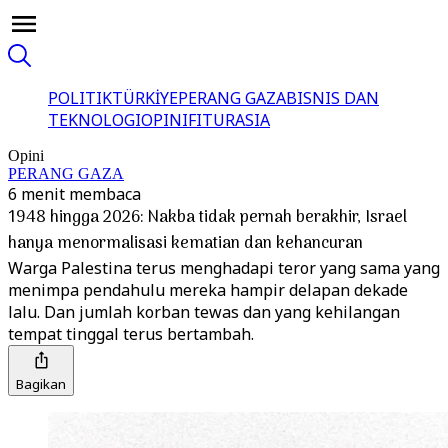
POLITIK
TÜRKİYE
PERANG GAZA
BISNIS DAN
TEKNOLOGI
OPINI
FITUR
ASIA
Opini
PERANG GAZA
6 menit membaca
1948 hingga 2026: Nakba tidak pernah berakhir, Israel
hanya menormalisasi kematian dan kehancuran
Warga Palestina terus menghadapi teror yang sama yang
menimpa pendahulu mereka hampir delapan dekade
lalu. Dan jumlah korban tewas dan yang kehilangan
tempat tinggal terus bertambah.
Bagikan