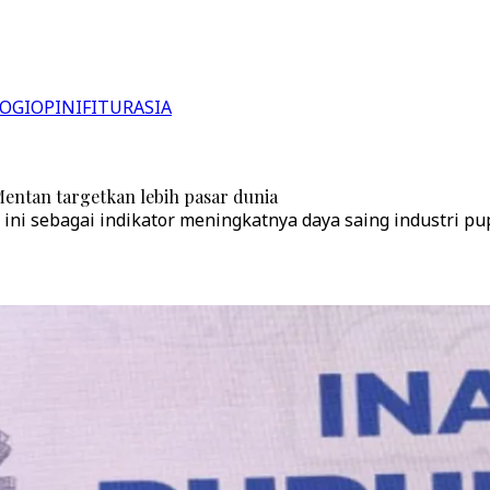
OGI
OPINI
FITUR
ASIA
Mentan targetkan lebih pasar dunia
ni sebagai indikator meningkatnya daya saing industri pup