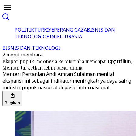
POLITIK
TÜRKİYE
PERANG GAZA
BISNIS DAN
TEKNOLOGI
OPINI
FITUR
ASIA
BISNIS DAN TEKNOLOGI
2 menit membaca
Ekspor pupuk Indonesia ke Australia mencapai Rp7 triliun,
Mentan targetkan lebih pasar dunia
Menteri Pertanian Andi Amran Sulaiman menilai
ekspansi ini sebagai indikator meningkatnya daya saing
industri pupuk nasional di pasar internasional.
Bagikan