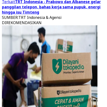
Terkait
TRT Indonesia - Prabowo dan Albanese gelar
panggilan telepon, bahas kerja sama pupuk, energi
hingga isu Timteng
SUMBER
:
TRT Indonesia & Agensi
DIREKOMENDASIKAN