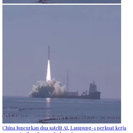
China luncurkan dua satelit AI, Lampung-1 perkuat kerja