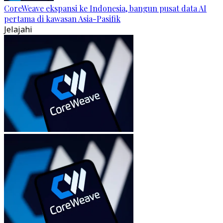
CoreWeave ekspansi ke Indonesia, bangun pusat data AI
pertama di kawasan Asia-Pasifik
Jelajahi