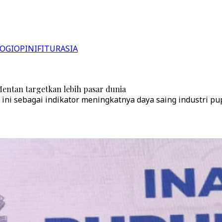
OGI
OPINI
FITUR
ASIA
Mentan targetkan lebih pasar dunia
ni sebagai indikator meningkatnya daya saing industri pup