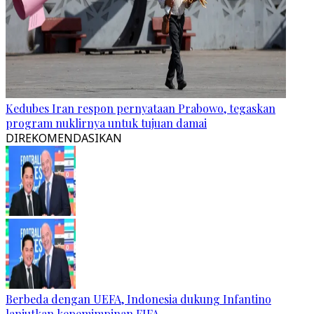
Kedubes Iran respon pernyataan Prabowo, tegaskan
program nuklirnya untuk tujuan damai
DIREKOMENDASIKAN
Berbeda dengan UEFA, Indonesia dukung Infantino
lanjutkan kepemimpinan FIFA