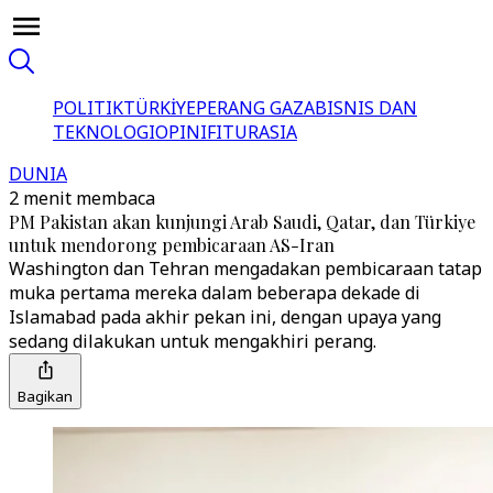
POLITIK
TÜRKİYE
PERANG GAZA
BISNIS DAN
TEKNOLOGI
OPINI
FITUR
ASIA
DUNIA
2 menit membaca
PM Pakistan akan kunjungi Arab Saudi, Qatar, dan Türkiye
untuk mendorong pembicaraan AS-Iran
Washington dan Tehran mengadakan pembicaraan tatap
muka pertama mereka dalam beberapa dekade di
Islamabad pada akhir pekan ini, dengan upaya yang
sedang dilakukan untuk mengakhiri perang.
Bagikan