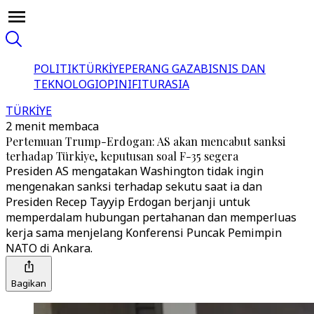
POLITIK
TÜRKİYE
PERANG GAZA
BISNIS DAN
TEKNOLOGI
OPINI
FITUR
ASIA
TÜRKİYE
2 menit membaca
Pertemuan Trump-Erdogan: AS akan mencabut sanksi
terhadap Türkiye, keputusan soal F-35 segera
Presiden AS mengatakan Washington tidak ingin
mengenakan sanksi terhadap sekutu saat ia dan
Presiden Recep Tayyip Erdogan berjanji untuk
memperdalam hubungan pertahanan dan memperluas
kerja sama menjelang Konferensi Puncak Pemimpin
NATO di Ankara.
Bagikan