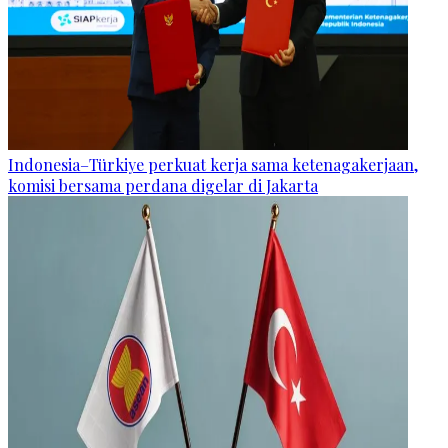
Indonesia–Türkiye perkuat kerja sama ketenagakerjaan,
komisi bersama perdana digelar di Jakarta