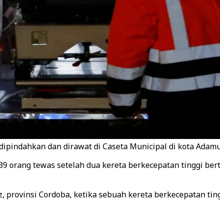
ipindahkan dan dirawat di Caseta Municipal di kota Adamuz
9 orang tewas setelah dua kereta berkecepatan tinggi bert
, provinsi Cordoba, ketika sebuah kereta berkecepatan ting