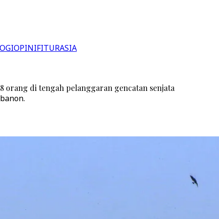
OGI
OPINI
FITUR
ASIA
i 8 orang di tengah pelanggaran gencatan senjata
ebanon.