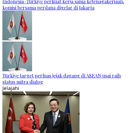
Indonesia–Türkiye perkuat kerja sama ketenagakerjaan,
komisi bersama perdana digelar di Jakarta
Türkiye target perluas jejak dagang di ASEAN usai raih
status mitra dialog
Jelajahi