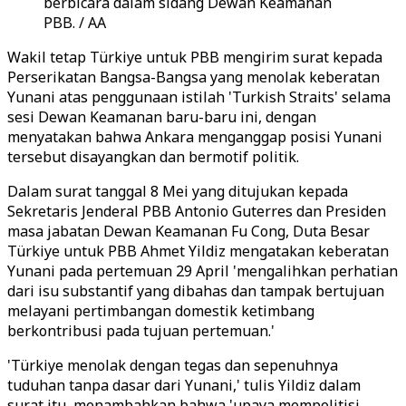
berbicara dalam sidang Dewan Keamanan
PBB. / AA
Wakil tetap Türkiye untuk PBB mengirim surat kepada
Perserikatan Bangsa-Bangsa yang menolak keberatan
Yunani atas penggunaan istilah 'Turkish Straits' selama
sesi Dewan Keamanan baru-baru ini, dengan
menyatakan bahwa Ankara menganggap posisi Yunani
tersebut disayangkan dan bermotif politik.
Dalam surat tanggal 8 Mei yang ditujukan kepada
Sekretaris Jenderal PBB Antonio Guterres dan Presiden
masa jabatan Dewan Keamanan Fu Cong, Duta Besar
Türkiye untuk PBB Ahmet Yildiz mengatakan keberatan
Yunani pada pertemuan 29 April 'mengalihkan perhatian
dari isu substantif yang dibahas dan tampak bertujuan
melayani pertimbangan domestik ketimbang
berkontribusi pada tujuan pertemuan.'
'Türkiye menolak dengan tegas dan sepenuhnya
tuduhan tanpa dasar dari Yunani,' tulis Yildiz dalam
surat itu, menambahkan bahwa 'upaya mempolitisi