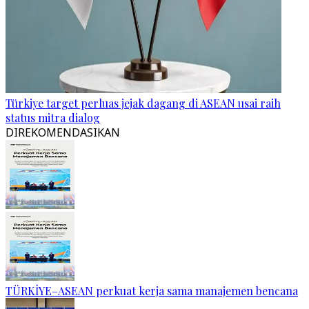
Türkiye target perluas jejak dagang di ASEAN usai raih
status mitra dialog
DIREKOMENDASIKAN
TÜRKİYE–ASEAN perkuat kerja sama manajemen bencana