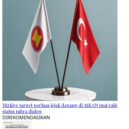
Türkiye target perluas jejak dagang di ASEAN usai raih
status mitra dialog
DIREKOMENDASIKAN