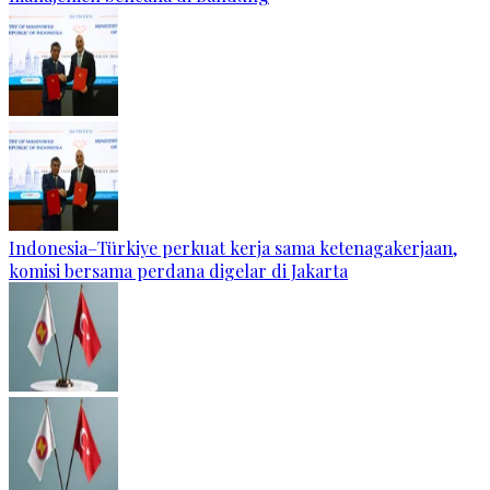
Indonesia–Türkiye perkuat kerja sama ketenagakerjaan,
komisi bersama perdana digelar di Jakarta