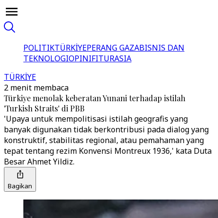
POLITIK
TÜRKİYE
PERANG GAZA
BISNIS DAN
TEKNOLOGI
OPINI
FITUR
ASIA
TÜRKİYE
2 menit membaca
Türkiye menolak keberatan Yunani terhadap istilah
'Turkish Straits' di PBB
'Upaya untuk mempolitisasi istilah geografis yang
banyak digunakan tidak berkontribusi pada dialog yang
konstruktif, stabilitas regional, atau pemahaman yang
tepat tentang rezim Konvensi Montreux 1936,' kata Duta
Besar Ahmet Yildiz.
Bagikan