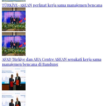
TÜRKİYE–ASEAN perkuat kerja sama manajemen bencana
AFAD Türkiye dan AHA Centre ASEAN sepakati kerja sama
manajemen bencana di Bandung