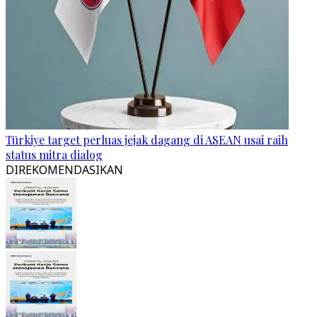
Türkiye target perluas jejak dagang di ASEAN usai raih
status mitra dialog
DIREKOMENDASIKAN