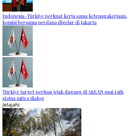
Indonesia–Türkiye perkuat kerja sama ketenagakerjaan,
komisi bersama perdana digelar di Jakarta
Türkiye target perluas jejak dagang di ASEAN usai raih
status mitra dialog
Jelajahi