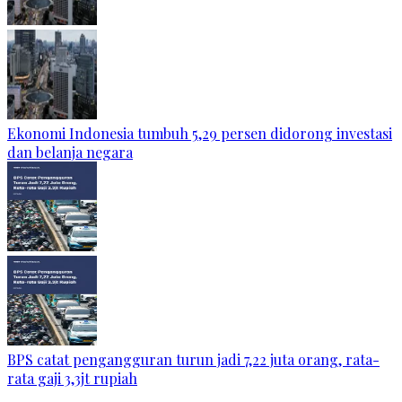
Ekonomi Indonesia tumbuh 5,29 persen didorong investasi
dan belanja negara
BPS catat pengangguran turun jadi 7,22 juta orang, rata-
rata gaji 3,3jt rupiah