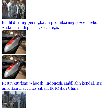
Bahlil dorong peningkatan produksi migas Aceh, sebut
Andaman jadi prioritas strategis
Restrukturisasi Whoosh: Indonesia ambil alih kendali usai
amankan mayoritas saham KCIC dari China