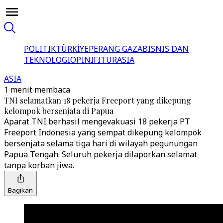
POLITIK
TÜRKİYE
PERANG GAZA
BISNIS DAN
TEKNOLOGI
OPINI
FITUR
ASIA
ASIA
1 menit membaca
TNI selamatkan 18 pekerja Freeport yang dikepung
kelompok bersenjata di Papua
Aparat TNI berhasil mengevakuasi 18 pekerja PT
Freeport Indonesia yang sempat dikepung kelompok
bersenjata selama tiga hari di wilayah pegunungan
Papua Tengah. Seluruh pekerja dilaporkan selamat
tanpa korban jiwa.
Bagikan