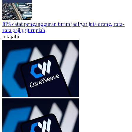
BPS catat pengangguran turun jadi 7,22 juta orang, rata-
rata gaji 3,3jt rupiah
Jelajahi