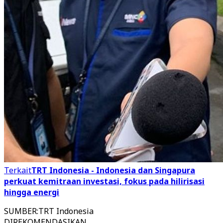
Terkait
TRT Indonesia - Indonesia dan Singapura
perkuat kemitraan investasi, fokus pada hilirisasi
hingga energi
SUMBER
:
TRT Indonesia
DIREKOMENDASIKAN