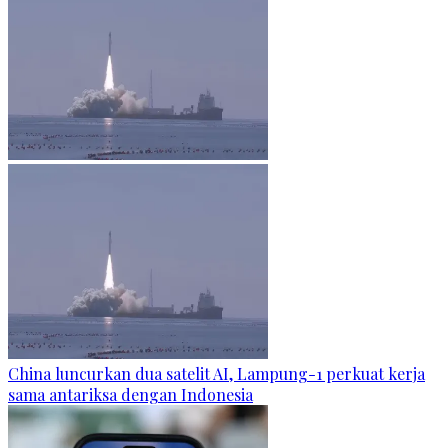
China luncurkan dua satelit AI, Lampung-1 perkuat kerja
sama antariksa dengan Indonesia