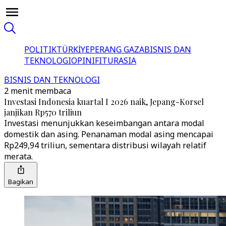
POLITIK
TÜRKİYE
PERANG GAZA
BISNIS DAN
TEKNOLOGI
OPINI
FITUR
ASIA
BISNIS DAN TEKNOLOGI
2 menit membaca
Investasi Indonesia kuartal I 2026 naik, Jepang-Korsel
janjikan Rp570 triliun
Investasi menunjukkan keseimbangan antara modal
domestik dan asing. Penanaman modal asing mencapai
Rp249,94 triliun, sementara distribusi wilayah relatif
merata.
Bagikan