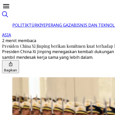
POLITIK
TÜRKİYE
PERANG GAZA
BISNIS DAN TEKNOL
ASIA
2 menit membaca
Presiden China Xi Jinping berikan komitmen kuat terhada
Presiden China Xi Jinping menegaskan kembali dukungan 
sambil mendesak kerja sama yang lebih dalam.
Bagikan