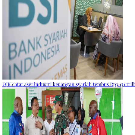
OJK catat aset industri keuangan syariah tembus Rp3.131 tril