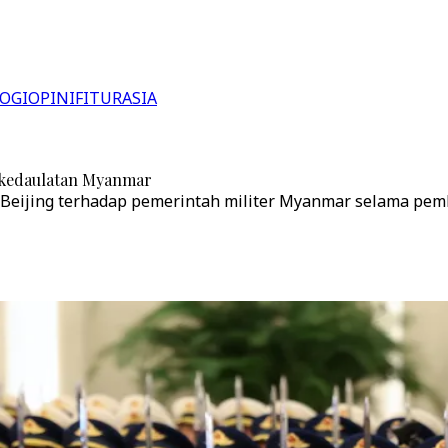
OGI
OPINI
FITUR
ASIA
p kedaulatan Myanmar
Beijing terhadap pemerintah militer Myanmar selama pemb