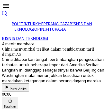
POLITIK
TÜRKİYE
PERANG GAZA
BISNIS DAN
TEKNOLOGI
OPINI
FITUR
ASIA
BISNIS DAN TEKNOLOGI
4 menit membaca
China menyangkal terlibat dalam pembicaraan tarif
dengan AS
China dikabarkan tengah pertimbangkan pengecualian
terbatas untuk beberapa impor dari Amerika Serikat.
Langkah ini dianggap sebagai sinyal bahwa Beijing dan
Washington mulai menunjukkan kesediaan untuk
meredakan ketegangan dalam perang dagang mereka.
Putar Artikel
00:00
Bagikan