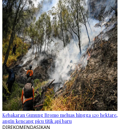
Kebakaran Gunung Bromo meluas hingga 120 hektare,
angin kencang picu titik api baru
DIREKOMENDASIKAN