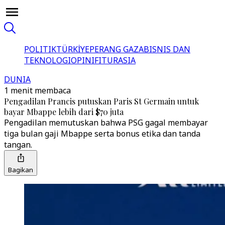
POLITIK
TÜRKİYE
PERANG GAZA
BISNIS DAN
TEKNOLOGI
OPINI
FITUR
ASIA
DUNIA
1 menit membaca
Pengadilan Prancis putuskan Paris St Germain untuk
bayar Mbappe lebih dari $70 juta
Pengadilan memutuskan bahwa PSG gagal membayar
tiga bulan gaji Mbappe serta bonus etika dan tanda
tangan.
Bagikan