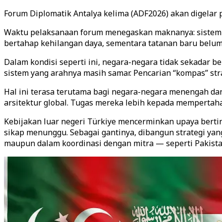
Forum Diplomatik Antalya kelima (ADF2026) akan digelar 
Waktu pelaksanaan forum menegaskan maknanya: sistem in
bertahap kehilangan daya, sementara tatanan baru belum
Dalam kondisi seperti ini, negara-negara tidak sekada
sistem yang arahnya masih samar. Pencarian “kompas” stra
Hal ini terasa terutama bagi negara-negara menengah d
arsitektur global. Tugas mereka lebih kepada mempertah
Kebijakan luar negeri Türkiye mencerminkan upaya bertin
sikap menunggu. Sebagai gantinya, dibangun strategi yan
maupun dalam koordinasi dengan mitra — seperti Pakistan