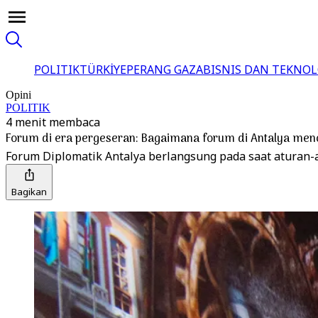
POLITIK
TÜRKİYE
PERANG GAZA
BISNIS DAN TEKNOL
Opini
POLITIK
4 menit membaca
Forum di era pergeseran: Bagaimana forum di Antalya menc
Forum Diplomatik Antalya berlangsung pada saat aturan-a
Bagikan