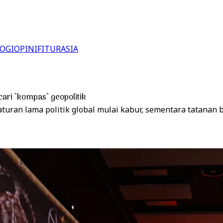
OGI
OPINI
FITUR
ASIA
ari "kompas" geopolitik
turan lama politik global mulai kabur, sementara tatanan 