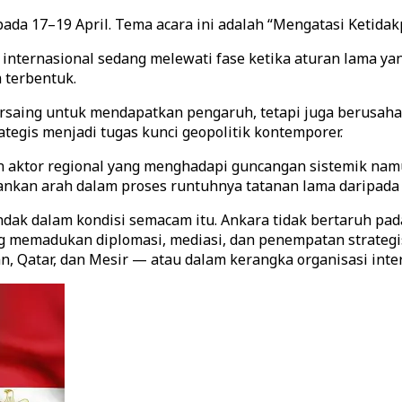
pada 17–19 April. Tema acara ini adalah “Mengatasi Ketid
ternasional sedang melewati fase ketika aturan lama yan
 terbentuk.
r bersaing untuk mendapatkan pengaruh, tetapi juga beru
tegis menjadi tugas kunci geopolitik kontemporer.
an aktor regional yang menghadapi guncangan sistemik na
ankan arah dalam proses runtuhnya tatanan lama daripada
dak dalam kondisi semacam itu. Ankara tidak bertaruh pad
g memadukan diplomasi, mediasi, dan penempatan strategis 
, Qatar, dan Mesir — atau dalam kerangka organisasi inter