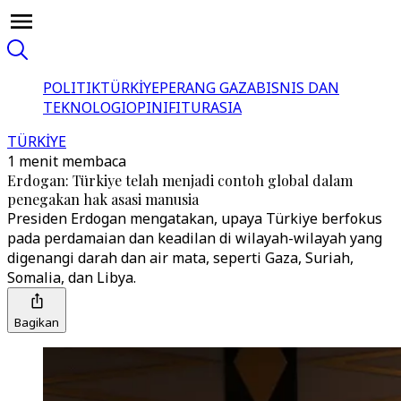
POLITIK
TÜRKİYE
PERANG GAZA
BISNIS DAN
TEKNOLOGI
OPINI
FITUR
ASIA
TÜRKİYE
1 menit membaca
Erdogan: Türkiye telah menjadi contoh global dalam
penegakan hak asasi manusia
Presiden Erdogan mengatakan, upaya Türkiye berfokus
pada perdamaian dan keadilan di wilayah-wilayah yang
digenangi darah dan air mata, seperti Gaza, Suriah,
Somalia, dan Libya.
Bagikan