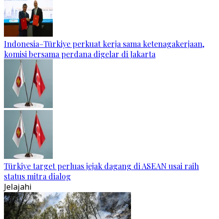
Indonesia–Türkiye perkuat kerja sama ketenagakerjaan,
komisi bersama perdana digelar di Jakarta
Türkiye target perluas jejak dagang di ASEAN usai raih
status mitra dialog
Jelajahi