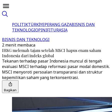
POLITIK
TÜRKİYE
PERANG GAZA
BISNIS DAN
TEKNOLOGI
OPINI
FITUR
ASIA
BISNIS DAN TEKNOLOGI
2 menit membaca
IHSG melemah tajam setelah MSCI hapus enam saham
Indonesia dari indeks global
Tekanan terhadap pasar Indonesia muncul di tengah
evaluasi MSCI terhadap reformasi pasar modal domestik.
MSCI menyoroti persoalan transparansi dan struktur
kepemilikan saham yang terkonsentrasi.
Bagikan