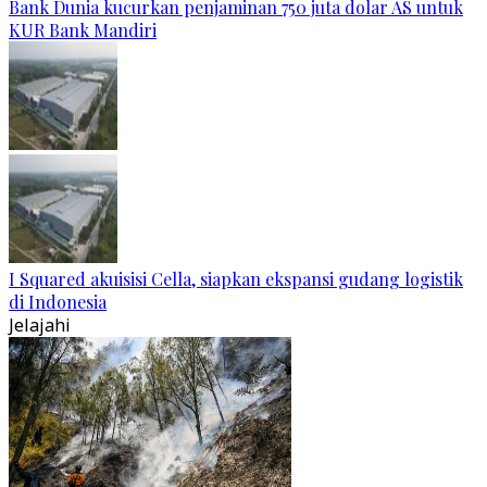
Bank Dunia kucurkan penjaminan 750 juta dolar AS untuk
KUR Bank Mandiri
I Squared akuisisi Cella, siapkan ekspansi gudang logistik
di Indonesia
Jelajahi